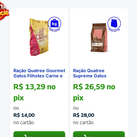
Ração Quatree Gourmet
Ração Quatree
Gatos Filhotes Carne e
Supreme Gatos
Leite a GRANEL
Castrados Salmão
R$
13,29
no
R$
26,59
no
Pacotes de 1Kg
pix
pix
ou
ou
R$
14,00
R$
28,00
no cartão
no cartão