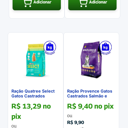
Adicionar
Adicionar
Ração Quatree Select
Ração Provence Gatos
Gatos Castrados
Castrados Salmão e
Frango e Arroz a
Arroz a GRANEL
R$
13,29
no
R$
9,40
no pix
GRANEL
pix
ou
R$
9,90
ou