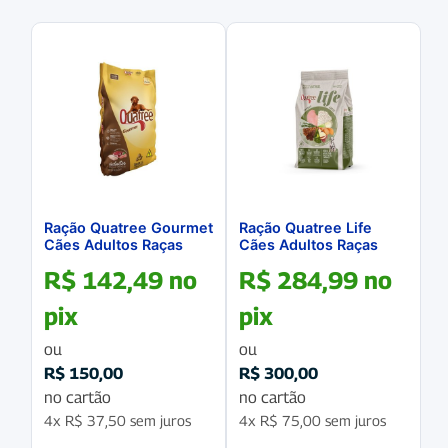
Ração Quatree Gourmet
Ração Quatree Life
Cães Adultos Raças
Cães Adultos Raças
Medias e Grandes 15Kg
Medias e Grandes 20Kg
R$
142,49
no
R$
284,99
no
pix
pix
ou
ou
R$
150,00
R$
300,00
no cartão
no cartão
4x
R$
37,50
sem juros
4x
R$
75,00
sem juros