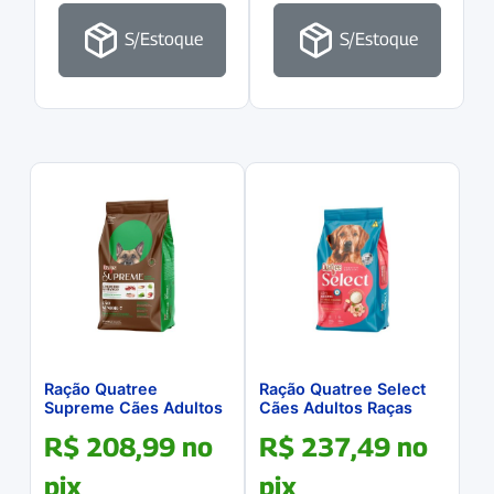
S/Estoque
S/Estoque
Ração Quatree
Ração Quatree Select
Supreme Cães Adultos
Cães Adultos Raças
Senior+7 Raças Medias
Medias e Grandes 20Kg
R$
208,99
no
R$
237,49
no
e Grandes 15Kg
pix
pix