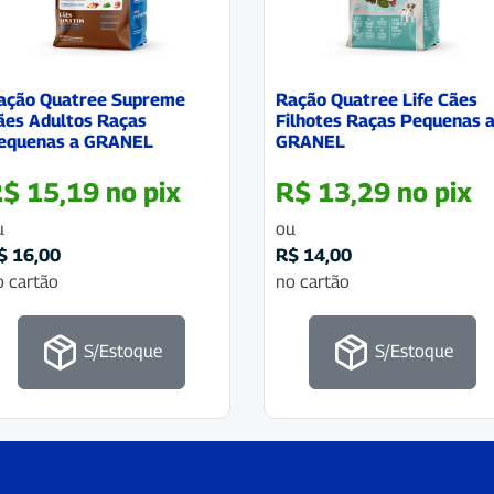
ação Quatree Supreme
Ração Quatree Life Cães
ães Adultos Raças
Filhotes Raças Pequenas 
equenas a GRANEL
GRANEL
R$
15,19
no pix
R$
13,29
no pix
u
ou
$
16,00
R$
14,00
o cartão
no cartão
S/Estoque
S/Estoque