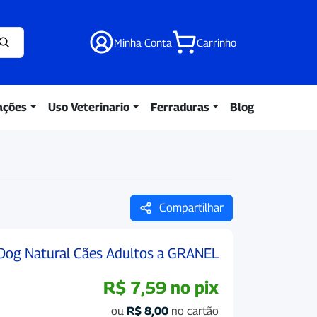
Minha Conta
Carrinho
ações
Uso Veterinario
Ferraduras
Blog
Compartilhar
Dog Natural Cães Adultos a GRANEL
R$
7,59
no pix
ou
R$
8,00
no cartão