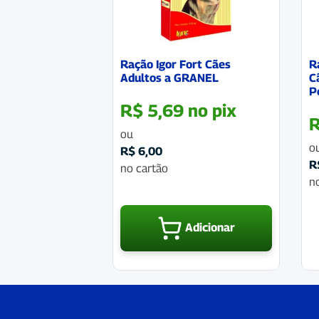
Ração Igor Fort Cães
R
Adultos a GRANEL
C
P
R$
5,69
no pix
ou
o
R$
6,00
R
no cartão
n
Adicionar