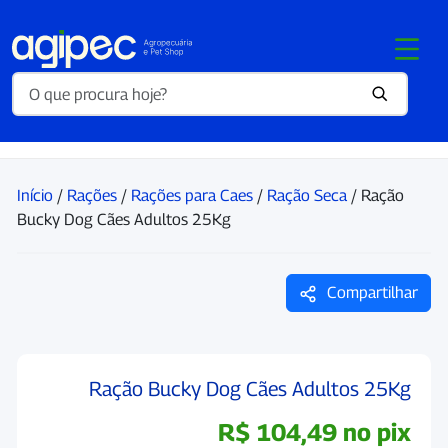
Início
/
Rações
/
Rações para Caes
/
Ração Seca
/ Ração
Bucky Dog Cães Adultos 25Kg
Compartilhar
Ração Bucky Dog Cães Adultos 25Kg
R$
104,49
no pix