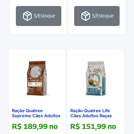
S/Estoque
S/Estoque
Ração Quatree
Ração Quatree Life
Supreme Cães Adultos
Cães Adultos Raças
Senior+7 Raças
Pequenas Frango &
R$
189,99
no
R$
151,99
no
Pequenas 10.1Kg
Arroz 10.1Kg