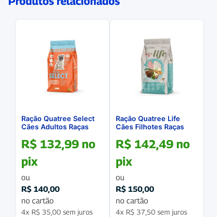
Produtos relacionados
Ração Quatree Select
Ração Quatree Life
Cães Adultos Raças
Cães Filhotes Raças
Pequenas 10.1Kg
Pequenas 10.1Kg
R$
132,99
no
R$
142,49
no
pix
pix
ou
ou
R$
140,00
R$
150,00
no cartão
no cartão
4x
R$
35,00
sem juros
4x
R$
37,50
sem juros