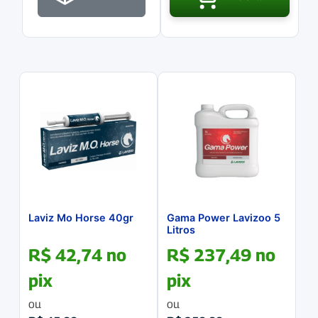
Laviz Mo Horse 40gr
Gama Power Lavizoo 5
Litros
R$
42,74
no
R$
237,49
no
pix
pix
ou
ou