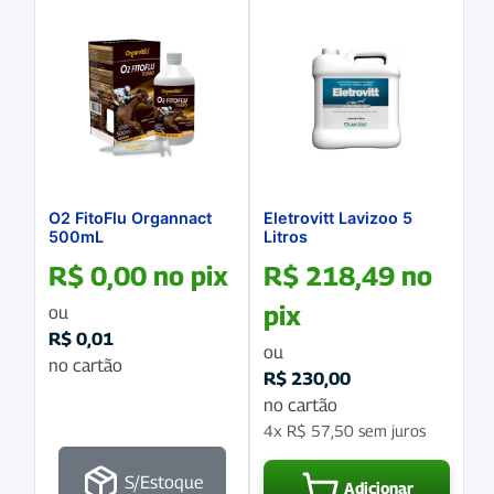
O2 FitoFlu Organnact
Eletrovitt Lavizoo 5
500mL
Litros
R$
0,00
no pix
R$
218,49
no
pix
ou
R$
0,01
ou
no cartão
R$
230,00
no cartão
4x
R$
57,50
sem juros
S/Estoque
Adicionar