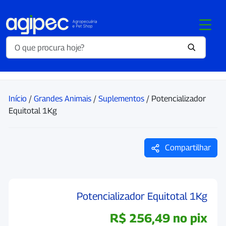
Início
/
Grandes Animais
/
Suplementos
/ Potencializador
Equitotal 1Kg
Compartilhar
Potencializador Equitotal 1Kg
R$
256,49
no pix