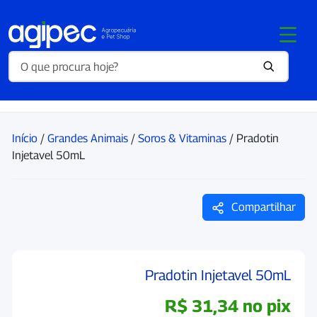
Início
/
Grandes Animais
/
Soros & Vitaminas
/ Pradotin
Injetavel 50mL
Compartilhar
Pradotin Injetavel 50mL
R$
31,34
no pix