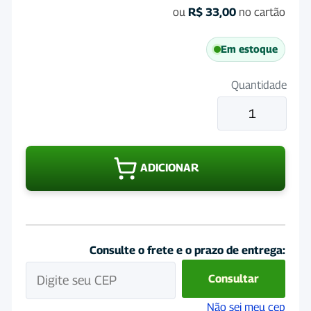
ou
R$
33,00
no cartão
Em estoque
Quantidade
Pradotin
Injetavel
50mL
quantidade
ADICIONAR
Consulte o frete e o prazo de entrega:
Consultar
Não sei meu cep