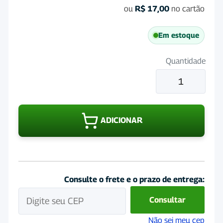
ou
R$
17,00
no cartão
Em estoque
Quantidade
Mata
Bicheira
Fort
Dodge
ADICIONAR
500mL
quantidade
Consulte o frete e o prazo de entrega:
Consultar
Não sei meu cep