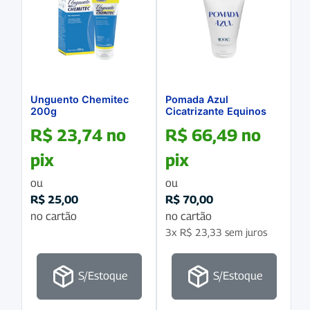
Unguento Chemitec
Pomada Azul
200g
Cicatrizante Equinos
100g
R$
23,74
no
R$
66,49
no
pix
pix
ou
ou
R$
25,00
R$
70,00
no cartão
no cartão
3x
R$
23,33
sem juros
S/Estoque
S/Estoque