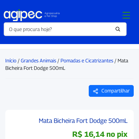
Início
/
Grandes Animais
/
Pomadas e Cicatrizantes
/ Mata
Bicheira Fort Dodge 500mL
Compartilhar
Mata Bicheira Fort Dodge 500mL
R$
16,14
no pix