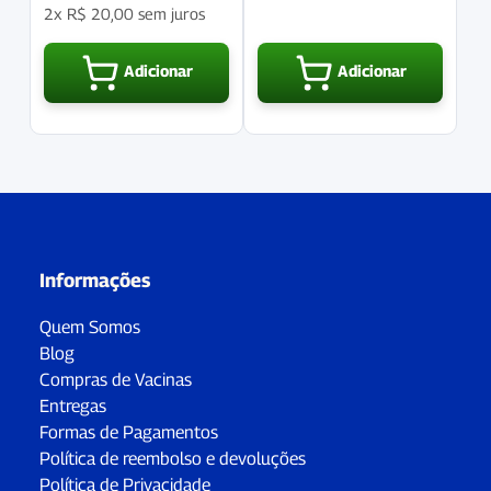
2x
R$
20,00
sem juros
Adicionar
Adicionar
Informações
Quem Somos
Blog
Compras de Vacinas
Entregas
Formas de Pagamentos
Política de reembolso e devoluções
Política de Privacidade