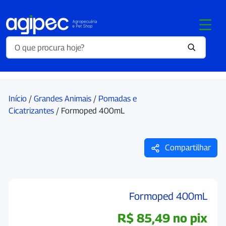
Início
/
Grandes Animais
/
Pomadas e
Cicatrizantes
/ Formoped 400mL
Compartilhar
Formoped 400mL
R$
85,49
no pix