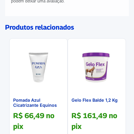
podem deixar uma avaliação.
Produtos relacionados
Pomada Azul
Gelo Flex Balde 1,2 Kg
Cicatrizante Equinos
100g
R$
66,49
no
R$
161,49
no
pix
pix