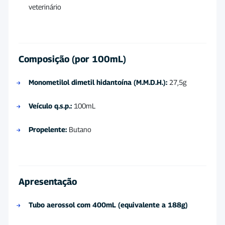
veterinário
Composição (por 100mL)
Monometilol dimetil hidantoína (M.M.D.H.):
27,5g
Veículo q.s.p.:
100mL
Propelente:
Butano
Apresentação
Tubo aerossol com 400mL (equivalente a 188g)