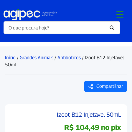
Início
/
Grandes Animais
/
Antiboticos
/ Izoot B12 Injetavel
50mL
Compartilhar
Izoot B12 Injetavel 50mL
R$
104,49
no pix