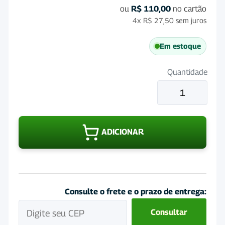
ou
R$
110,00
no cartão
4x
R$
27,50
sem juros
Em estoque
Quantidade
Izoot
B12
Injetavel
50mL
ADICIONAR
quantidade
Consulte o frete e o prazo de entrega:
Consultar