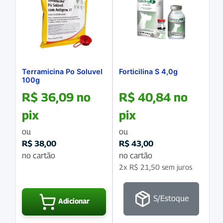
Terramicina Po Soluvel
Forticilina S 4,0g
100g
R$
36,09
no
R$
40,84
no
pix
pix
ou
ou
R$
38,00
R$
43,00
no cartão
no cartão
2x
R$
21,50
sem juros
S/Estoque
Adicionar