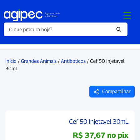
Início
/
Grandes Animais
/
Antiboticos
/ Cef 50 Injetavel
30mL
Compartilhar
Cef 50 Injetavel 30mL
R$
37,67
no pix