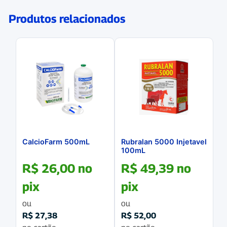
Produtos relacionados
CalcioFarm 500mL
Rubralan 5000 Injetavel
100mL
R$
26,00
no
R$
49,39
no
pix
pix
ou
ou
R$
27,38
R$
52,00