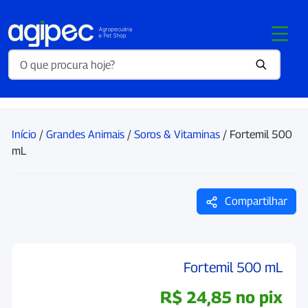
Início
/
Grandes Animais
/
Soros & Vitaminas
/ Fortemil 500
mL
Compartilhar
Fortemil 500 mL
R$
24,85
no pix