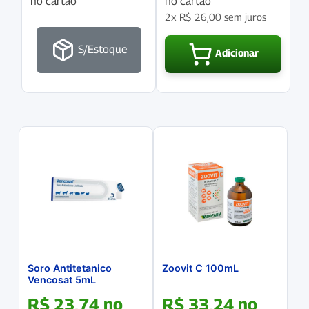
no cartão
no cartão
2x
R$
26,00
sem juros
S/Estoque
Adicionar
Soro Antitetanico
Zoovit C 100mL
Vencosat 5mL
R$
23,74
no
R$
33,24
no