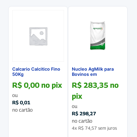
Calcario Calcitico Fino
Nucleo AgMilk para
50Kg
Bovinos em
Crescimento
R$
0,00
no pix
R$
283,35
no
pix
ou
R$
0,01
ou
no cartão
R$
298,27
no cartão
4x
R$
74,57
sem juros