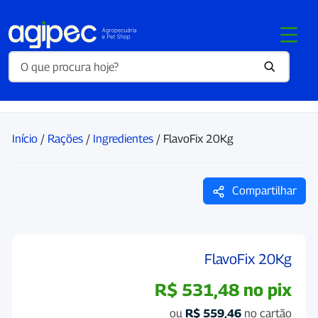
Início
/
Rações
/
Ingredientes
/ FlavoFix 20Kg
Compartilhar
FlavoFix 20Kg
R$
531,48
no pix
ou
R$
559,46
no cartão