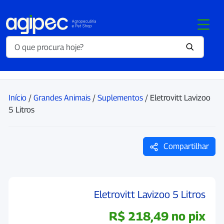
Início
/
Grandes Animais
/
Suplementos
/ Eletrovitt Lavizoo
5 Litros
Compartilhar
Eletrovitt Lavizoo 5 Litros
R$
218,49
no pix