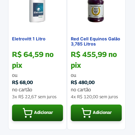
Eletrovitt 1 Litro
Red Cell Equinos Galão
3,785 Litros
R$
64,59
no
R$
455,99
no
pix
pix
ou
ou
R$
68,00
R$
480,00
no cartão
no cartão
3x
R$
22,67
sem juros
4x
R$
120,00
sem juros
Adicionar
Adicionar