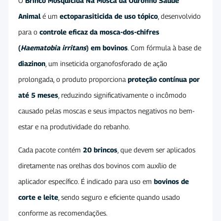
O
Brinco Mosquicida Na Mosca da Ourofino Saúde
Animal
é um
ectoparasiticida de uso tópico
, desenvolvido
para o
controle eficaz da mosca-dos-chifres
(
Haematobia irritans
) em bovinos
. Com fórmula à base de
diazinon
, um inseticida organofosforado de ação
prolongada, o produto proporciona
proteção contínua por
até 5 meses
, reduzindo significativamente o incômodo
causado pelas moscas e seus impactos negativos no bem-
estar e na produtividade do rebanho.
Cada pacote contém
20 brincos
, que devem ser aplicados
diretamente nas orelhas dos bovinos com auxílio de
aplicador específico. É indicado para uso em
bovinos de
corte e leite
, sendo seguro e eficiente quando usado
conforme as recomendações.