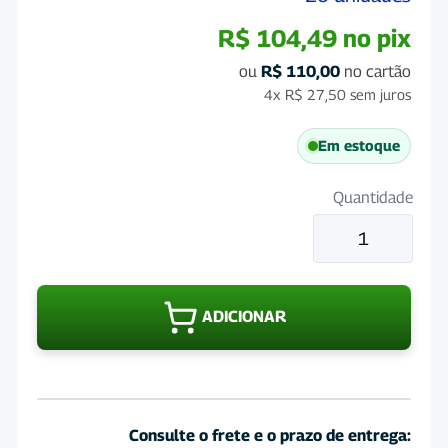
R$
104,49
no pix
ou
R$
110,00
no cartão
4x
R$
27,50
sem juros
Em estoque
Quantidade
Brinco
Mosquicida
Na
Mosca
ADICIONAR
Pacote
com
20
unidades
quantidade
Consulte o frete e o prazo de entrega: