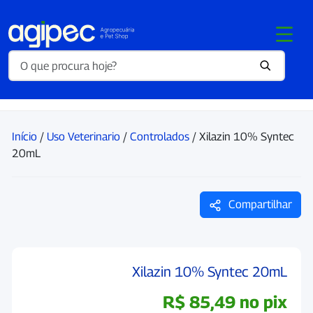
Início
/
Uso Veterinario
/
Controlados
/ Xilazin 10% Syntec
20mL
Compartilhar
Xilazin 10% Syntec 20mL
R$
85,49
no pix