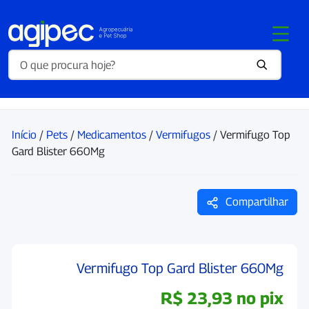
Início
/
Pets
/
Medicamentos
/
Vermifugos
/ Vermifugo Top
Gard Blister 660Mg
Compartilhar
Vermifugo Top Gard Blister 660Mg
R$
23,93
no pix