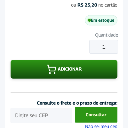
ou
R$
25,20
no cartão
Em estoque
Quantidade
Vermifugo
Top
Gard
Blister
ADICIONAR
660Mg
quantidade
Consulte o frete e o prazo de entrega:
Consultar
Não sei meu cep