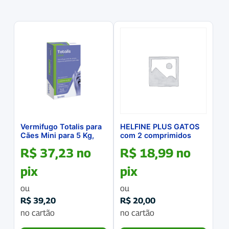
Vermifugo Totalis para
HELFINE PLUS GATOS
Cães Mini para 5 Kg,
com 2 comprimidos
Caixa com 2
R$
37,23
no
R$
18,99
no
Comprimidos
pix
pix
ou
ou
R$
39,20
R$
20,00
no cartão
no cartão