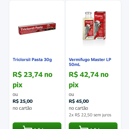
Triclorsil Pasta 30g
Vermifugo Master LP
50mL
R$
23,74
no
R$
42,74
no
pix
pix
ou
ou
R$
25,00
R$
45,00
no cartão
no cartão
2x
R$
22,50
sem juros