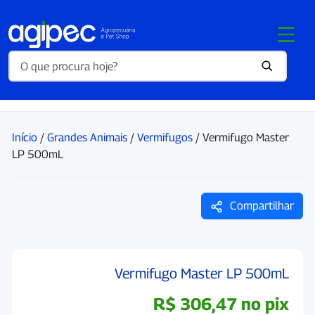
Início
/
Grandes Animais
/
Vermifugos
/ Vermifugo Master
LP 500mL
Compartilhar
Vermifugo Master LP 500mL
R$
306,47
no pix