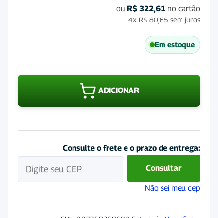
ou
R$
322,61
no cartão
4x
R$
80,65
sem juros
Em estoque
Verm
Mast
ADICIONAR
LP
500
quan
Consulte o frete e o prazo de entrega:
Consultar
Não sei meu cep