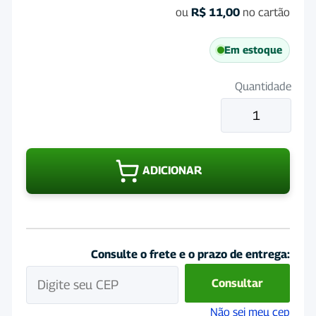
ou
R$
11,00
no cartão
Em estoque
Quantidade
Triclorsil
Sachê
20g
quantidade
ADICIONAR
Consulte o frete e o prazo de entrega:
Consultar
Não sei meu cep