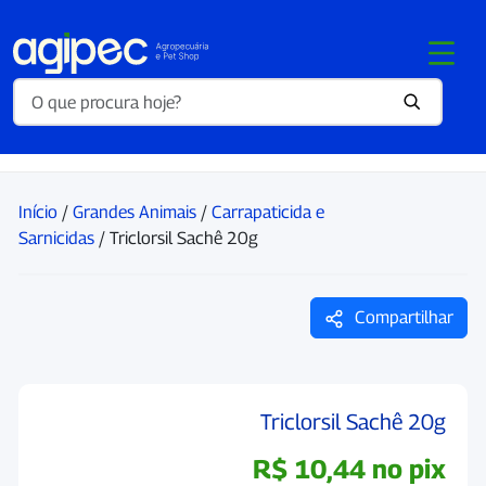
Início
/
Grandes Animais
/
Carrapaticida e
Sarnicidas
/ Triclorsil Sachê 20g
Compartilhar
Triclorsil Sachê 20g
R$
10,44
no pix