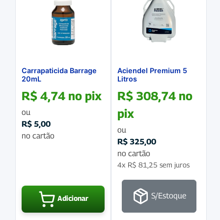
Carrapaticida Barrage
Aciendel Premium 5
20mL
Litros
R$
4,74
no pix
R$
308,74
no
pix
ou
R$
5,00
ou
no cartão
R$
325,00
no cartão
4x
R$
81,25
sem juros
S/Estoque
Adicionar