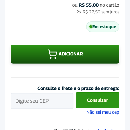
ou
R$
55,00
no cartão
2x
R$
27,50
sem juros
Em estoque
Toss
90m
ADICIONAR
quan
Consulte o frete e o prazo de entrega:
Consultar
Não sei meu cep