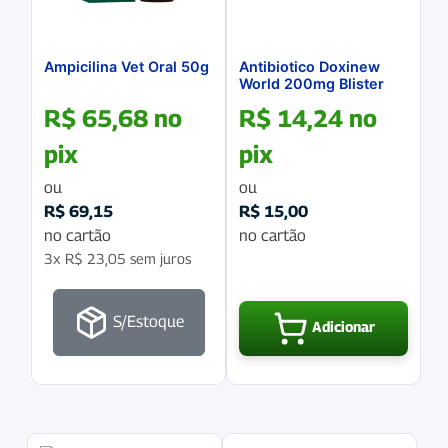
Ampicilina Vet Oral 50g
Antibiotico Doxinew
World 200mg Blister
com 7 comprimidos
R$
65,68
no
R$
14,24
no
pix
pix
ou
ou
R$
69,15
R$
15,00
no cartão
no cartão
3x
R$
23,05
sem juros
S/Estoque
Adicionar