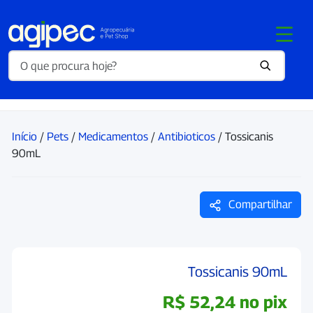
Início
/
Pets
/
Medicamentos
/
Antibioticos
/ Tossicanis
90mL
Compartilhar
Tossicanis 90mL
R$
52,24
no pix