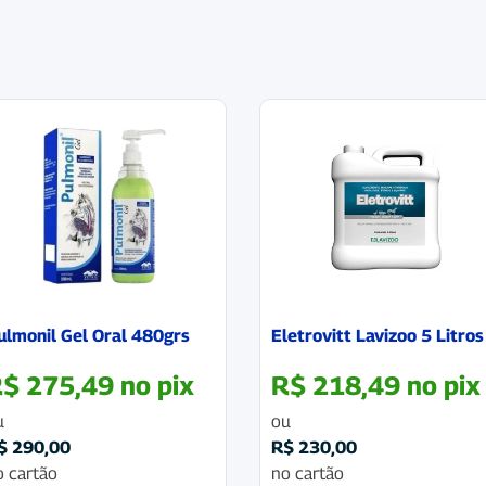
ulmonil Gel Oral 480grs
Eletrovitt Lavizoo 5 Litros
R$
275,49
no pix
R$
218,49
no pix
u
ou
$
290,00
R$
230,00
o cartão
no cartão