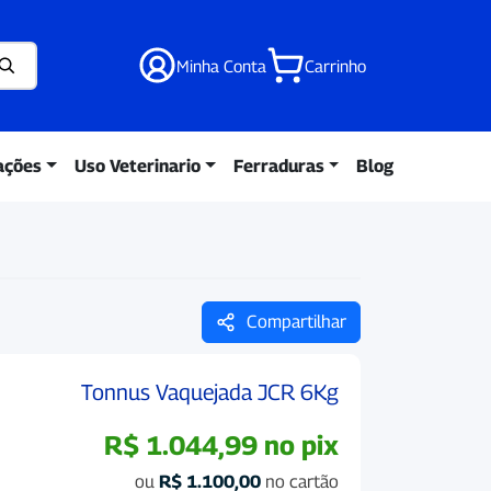
Minha Conta
Carrinho
ações
Uso Veterinario
Ferraduras
Blog
Compartilhar
Tonnus Vaquejada JCR 6Kg
R$
1.044,99
no pix
ou
R$
1.100,00
no cartão