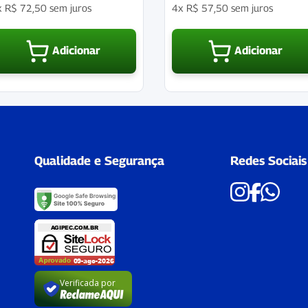
x
R$
72,50
sem juros
4x
R$
57,50
sem juros
Adicionar
Adicionar
Qualidade e Segurança
Redes Sociais
Verificada por