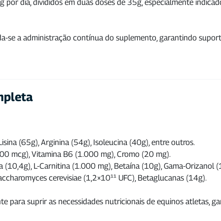
 por dia, divididos em duas doses de 35g, especialmente indicado
a-se a administração contínua do suplemento, garantindo suport
mpleta
isina (65g), Arginina (54g), Isoleucina (40g), entre outros.
00 mcg), Vitamina B6 (1.000 mg), Cromo (20 mg).
a (10,4g), L-Carnitina (1.000 mg), Betaína (10g), Gama-Orizanol 
ccharomyces cerevisiae (1,2×10¹¹ UFC), Betaglucanas (14g).
 para suprir as necessidades nutricionais de equinos atletas, gar