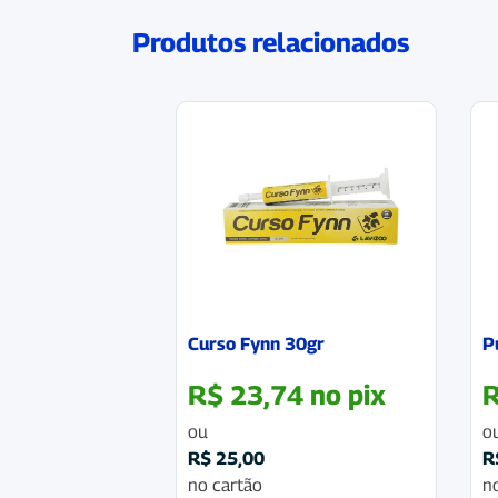
Produtos relacionados
Curso Fynn 30gr
P
R$
23,74
no pix
ou
o
R$
25,00
R
no cartão
n