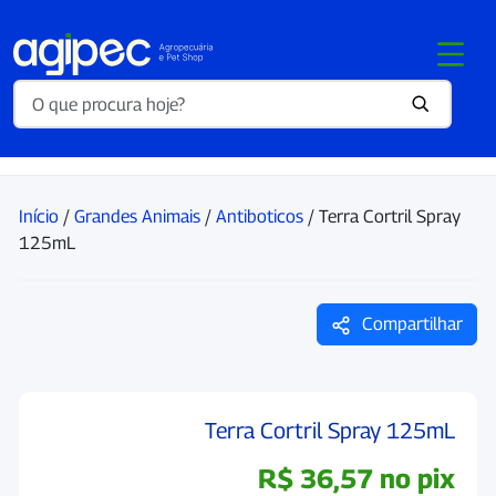
Início
/
Grandes Animais
/
Antiboticos
/ Terra Cortril Spray
125mL
Compartilhar
Terra Cortril Spray 125mL
R$
36,57
no pix