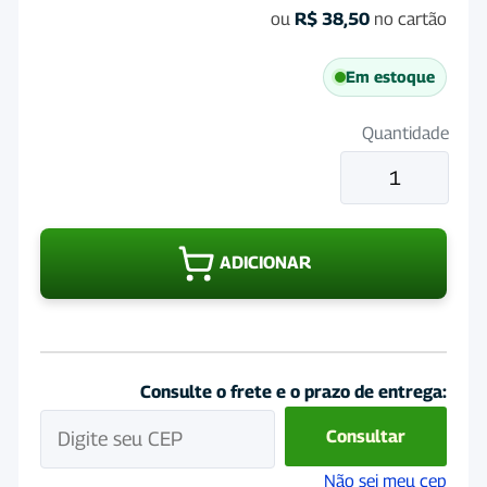
ou
R$
38,50
no cartão
Em estoque
Quantidade
Terra
Cortril
Spray
125mL
ADICIONAR
quantidade
Consulte o frete e o prazo de entrega:
Consultar
Não sei meu cep