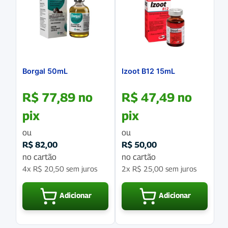
Borgal 50mL
Izoot B12 15mL
R$
77,89
no
R$
47,49
no
pix
pix
ou
ou
R$
82,00
R$
50,00
no cartão
no cartão
4x
R$
20,50
sem juros
2x
R$
25,00
sem juros
Adicionar
Adicionar