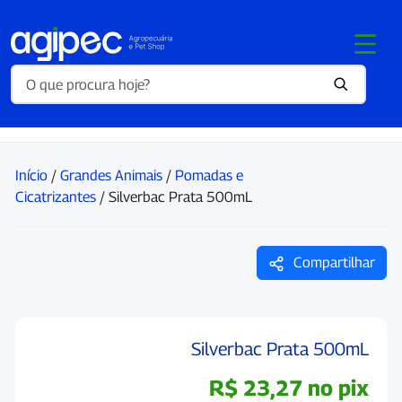
Início
/
Grandes Animais
/
Pomadas e
Cicatrizantes
/ Silverbac Prata 500mL
Compartilhar
Silverbac Prata 500mL
R$
23,27
no pix