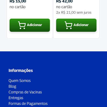
R$
15,00
R$
42,00
no cartão
no cartão
2x
R$
21,00
sem juros
Adicionar
Adicionar
Informações
Quem Somos
Blog
Compras de Vacinas
Entregas
Formas de Pagamentos