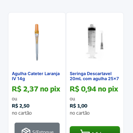
Agulha Cateter Laranja
Seringa Descartavel
IV 14g
20mL com agulha 25×7
R$
2,37
no pix
R$
0,94
no pix
ou
ou
R$
2,50
R$
1,00
no cartão
no cartão
S/Estoque