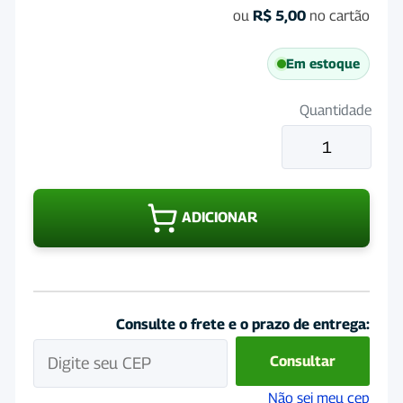
ou
R$
5,00
no cartão
Em estoque
Quantidade
Seringa
60mL,
unidade
quantidade
ADICIONAR
Consulte o frete e o prazo de entrega:
Consultar
Não sei meu cep