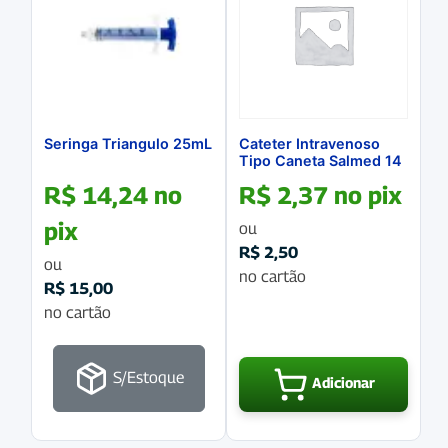
Seringa Triangulo 25mL
Cateter Intravenoso
Tipo Caneta Salmed 14
G
R$
14,24
no
R$
2,37
no pix
pix
ou
R$
2,50
ou
no cartão
R$
15,00
no cartão
S/Estoque
Adicionar