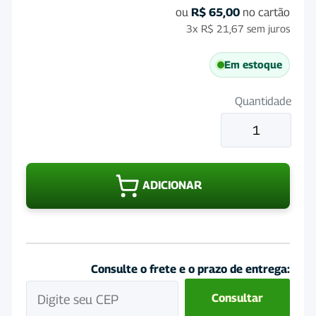
ou
R$
65,00
no cartão
3x
R$
21,67
sem juros
Em estoque
Quantidade
SeptClean
Oto
Solução
Auricular
ADICIONAR
100mL
quantidade
Consulte o frete e o prazo de entrega:
Consultar