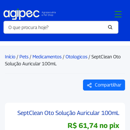
Início
/
Pets
/
Medicamentos
/
Otologicos
/ SeptClean Oto
Solução Auricular 100mL
Compartilhar
SeptClean Oto Solução Auricular 100mL
R$
61,74
no pix