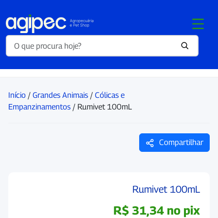
Início
/
Grandes Animais
/
Cólicas e
Empanzinamentos
/ Rumivet 100mL
Compartilhar
Rumivet 100mL
R$
31,34
no pix