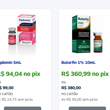
qdomin 5mL
Butorfin 1% 10mL
R$
94,04
no pix
R$
360,99
no pix
u
ou
$
99,00
R$
380,00
o cartão
no cartão
x
R$
24,75
sem juros
4x
R$
95,00
sem juros