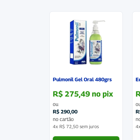
Pulmonil Gel Oral 480grs
E
R$
275,49
no pix
ou
o
R$
290,00
R
no cartão
n
4x
R$
72,50
sem juros
4