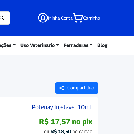
Minha Conta
Carrinho
ações
Uso Veterinario
Ferraduras
Blog
Compartilhar
Potenay Injetavel 10mL
R$
17,57
no pix
ou
R$
18,50
no cartão