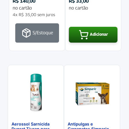
R$
140,00
R$
33,00
no cartão
no cartão
4x
R$
35,00
sem juros
S/Estoque
Adicionar
Aerossol Sarnicida
Antipulgas e
Duprat Tiuran para
Carrapatos Simparic