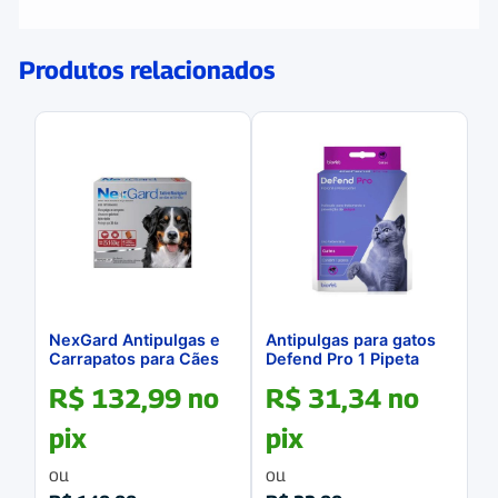
Produtos relacionados
NexGard Antipulgas e
Antipulgas para gatos
Carrapatos para Cães
Defend Pro 1 Pipeta
de 25,1 a 50Kg caixa
0,50mL
R$
132,99
no
R$
31,34
no
com 1 comprimido
pix
pix
ou
ou