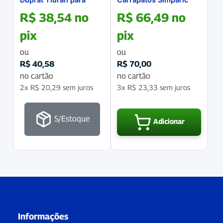
Cães e Gatos 125 mL
5Mg para cães 1,3 a 2,5
R$
38,54
no
R$
66,49
no
kg caixa com 1
comprimido
pix
pix
ou
ou
R$
40,58
R$
70,00
no cartão
no cartão
2x
R$
20,29
sem juros
3x
R$
23,33
sem juros
S/Estoque
Adicionar
Informações