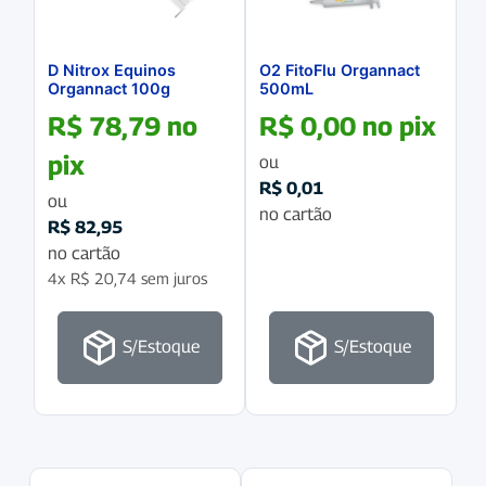
D Nitrox Equinos
O2 FitoFlu Organnact
Organnact 100g
500mL
R$
78,79
no
R$
0,00
no pix
pix
ou
R$
0,01
ou
no cartão
R$
82,95
no cartão
4x
R$
20,74
sem juros
S/Estoque
S/Estoque