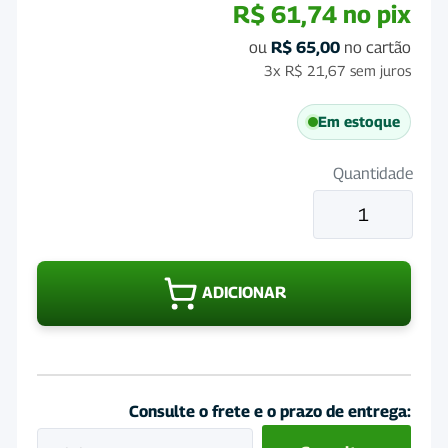
R$
61,74
no pix
ou
R$
65,00
no cartão
3x
R$
21,67
sem juros
Em estoque
Quantidade
Neonatus
Lavizoo
43g
caixa
ADICIONAR
com
2
bisnagas
quantidade
Consulte o frete e o prazo de entrega: