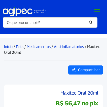
Início
/
Pets
/
Medicamentos
/
Anti-Inflamatorios
/ Maxitec
Oral 20ml
Compartilhar
Maxitec Oral 20ml
R$
56,47
no pix