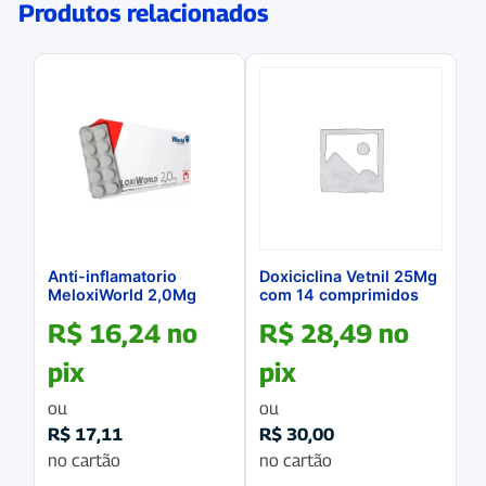
Produtos relacionados
Anti-inflamatorio
Doxiciclina Vetnil 25Mg
MeloxiWorld 2,0Mg
com 14 comprimidos
Blister com 10
R$
16,24
no
R$
28,49
no
Comprimidos
pix
pix
ou
ou
R$
17,11
R$
30,00
no cartão
no cartão