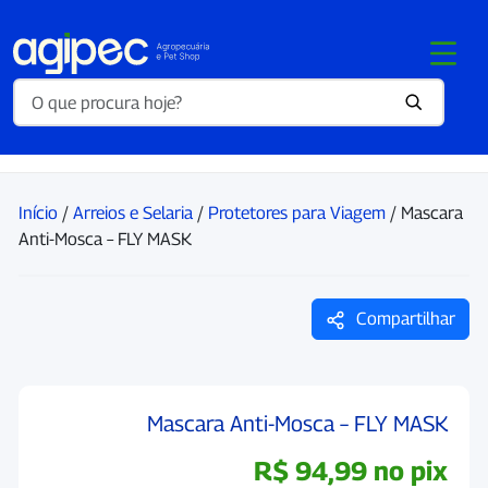
Início
/
Arreios e Selaria
/
Protetores para Viagem
/ Mascara
Anti-Mosca – FLY MASK
Compartilhar
Mascara Anti-Mosca – FLY MASK
R$
94,99
no pix