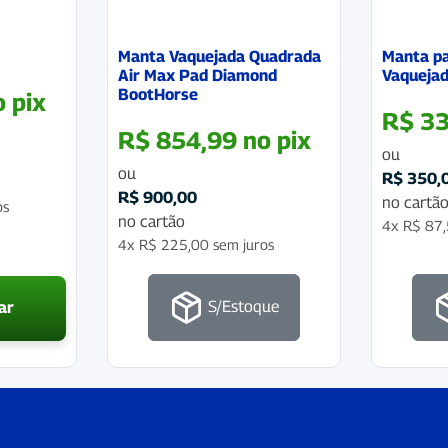
Manta Vaquejada Quadrada
Manta pa
Air Max Pad Diamond
Vaqueja
BootHorse
o pix
R$
33
R$
854,99
no pix
ou
ou
R$
350,
R$
900,00
no cartã
os
no cartão
4x
R$
87,
4x
R$
225,00
sem juros
S/Estoque
ar