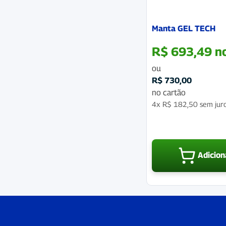
Manta GEL TECH
R$
693,49
n
ou
R$
730,00
no cartão
4x
R$
182,50
sem jur
Adicion