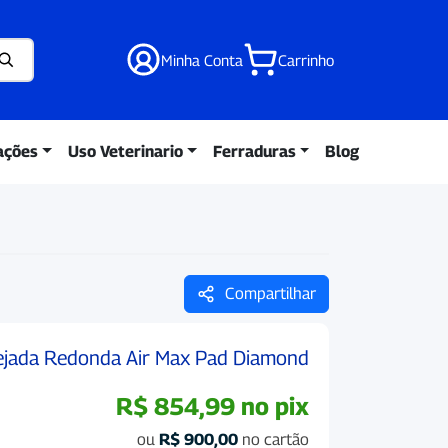
Minha Conta
Carrinho
ações
Uso Veterinario
Ferraduras
Blog
Compartilhar
jada Redonda Air Max Pad Diamond
R$
854,99
no pix
ou
R$
900,00
no cartão