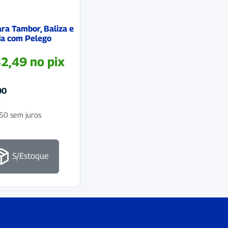
ra Tambor, Baliza e
da com Pelego
2,49
no pix
00
o
50
sem juros
S/Estoque