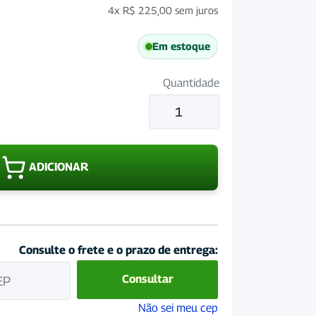
4x
R$
225,00
sem juros
Em estoque
Quantidade
Manta
Vaquejada
Redonda
Air
ADICIONAR
Max
Pad
Diamond
quantidade
Consulte o frete e o prazo de entrega:
Consultar
Não sei meu cep