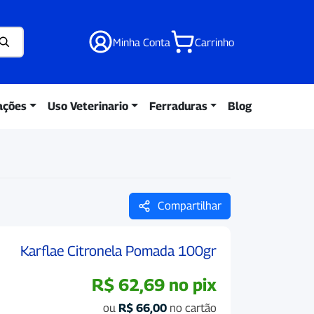
Minha Conta
Carrinho
ações
Uso Veterinario
Ferraduras
Blog
Compartilhar
Karflae Citronela Pomada 100gr
R$
62,69
no pix
ou
R$
66,00
no cartão