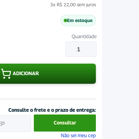
3x
R$
22,00
sem juros
Em estoque
Quantidade
Karflae
Citronela
Pomada
100gr
ADICIONAR
quantidade
Consulte o frete e o prazo de entrega:
Consultar
Não sei meu cep