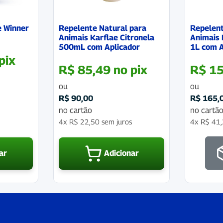
 Winner
Repelente Natural para
Repelent
Animais Karflae Citronela
Animais 
500mL com Aplicador
1L com A
pix
R$
85,49
no pix
R$
15
ou
ou
R$
90,00
R$
165,
no cartão
no cartã
s
4x
R$
22,50
sem juros
4x
R$
41,
ar
Adicionar