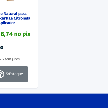
e Natural para
Karflae Citronela
plicador
6,74
no pix
00
o
25
sem juros
S/Estoque