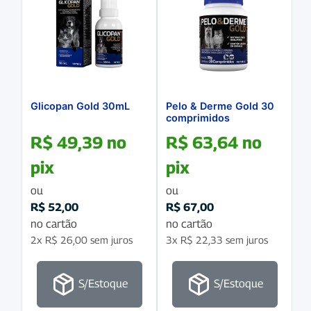
Glicopan Gold 30mL
Pelo & Derme Gold 30
comprimidos
R$
49,39
no
R$
63,64
no
pix
pix
ou
ou
R$
52,00
R$
67,00
no cartão
no cartão
2x
R$
26,00
sem juros
3x
R$
22,33
sem juros
S/Estoque
S/Estoque