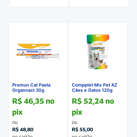
Promun Cat Pasta
Compplet Mix Pet AZ
Organnact 30g
Cães e Gatos 120g
R$
46,35
no
R$
52,24
no
pix
pix
ou
ou
R$
48,80
R$
55,00
no cartão
no cartão