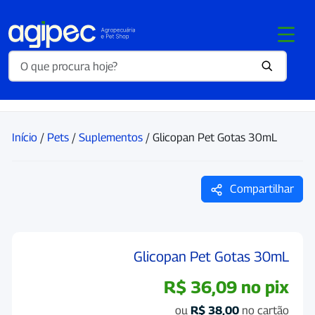
Início
/
Pets
/
Suplementos
/ Glicopan Pet Gotas 30mL
Compartilhar
Glicopan Pet Gotas 30mL
R$
36,09
no pix
ou
R$
38,00
no cartão