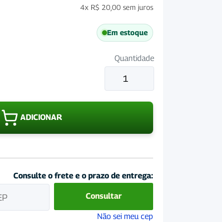
4x
R$
20,00
sem juros
Em estoque
Quantidade
Glicopan
Gold
125mL
quantidade
ADICIONAR
Consulte o frete e o prazo de entrega:
Consultar
Não sei meu cep