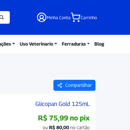
Minha Conta
Carrinho
ações
Uso Veterinario
Ferraduras
Blog
Compartilhar
Glicopan Gold 125mL
R$
75,99
no pix
ou
R$
80,00
no cartão