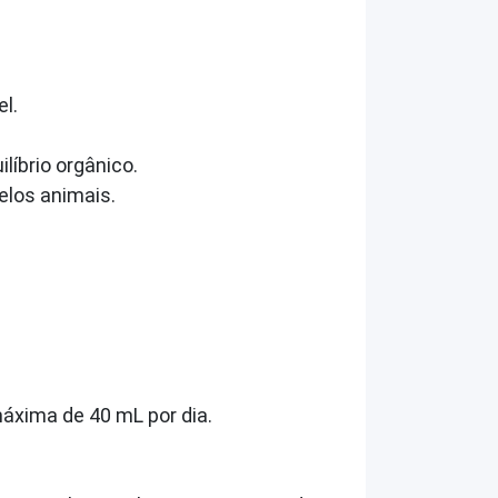
l.
íbrio orgânico.
elos animais.
máxima de 40 mL por dia.