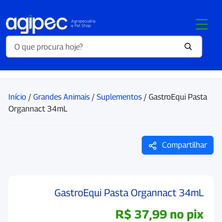
Início
/
Grandes Animais
/
Suplementos
/ GastroEqui Pasta
Organnact 34mL
Compartilhar
GastroEqui Pasta Organnact 34mL
R$
37,99
no pix