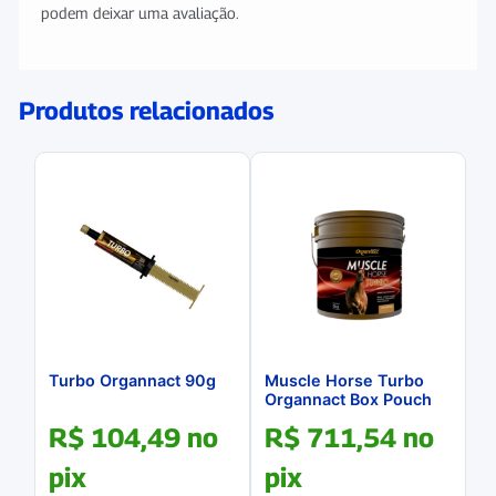
podem deixar uma avaliação.
Produtos relacionados
Turbo Organnact 90g
Muscle Horse Turbo
Organnact Box Pouch
6Kg
R$
104,49
no
R$
711,54
no
pix
pix