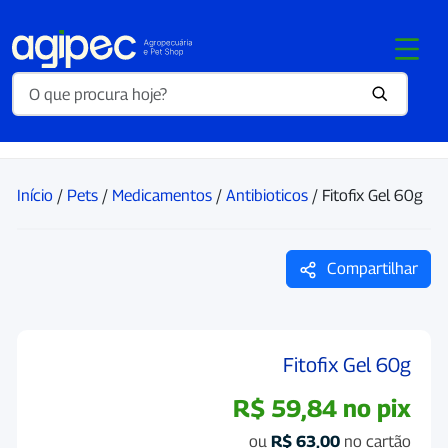
Início
/
Pets
/
Medicamentos
/
Antibioticos
/ Fitofix Gel 60g
Compartilhar
Fitofix Gel 60g
R$
59,84
no pix
ou
R$
63,00
no cartão