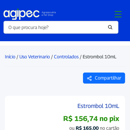
Início
/
Uso Veterinario
/
Controlados
/ Estrombol 10mL
Compartilhar
Estrombol 10mL
R$
156,74
no pix
ou
R$
165,00
no cartão