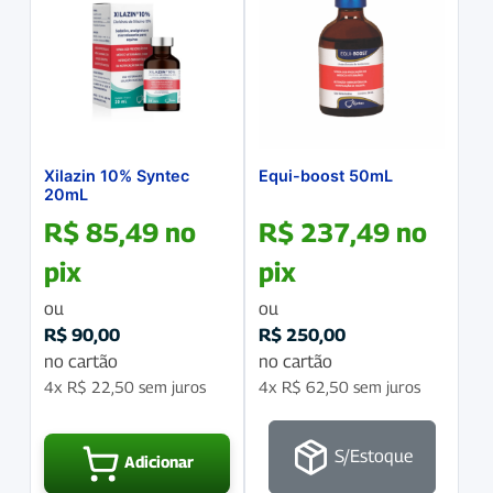
Xilazin 10% Syntec
Equi-boost 50mL
20mL
R$
85,49
no
R$
237,49
no
pix
pix
ou
ou
R$
90,00
R$
250,00
no cartão
no cartão
4x
R$
22,50
sem juros
4x
R$
62,50
sem juros
S/Estoque
Adicionar