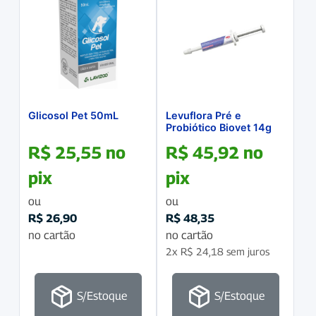
Glicosol Pet 50mL
Levuflora Pré e
Probiótico Biovet 14g
R$
25,55
no
R$
45,92
no
pix
pix
ou
ou
R$
26,90
R$
48,35
no cartão
no cartão
2x
R$
24,18
sem juros
S/Estoque
S/Estoque