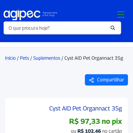
Início
/
Pets
/
Suplementos
/ Cyst AID Pet Organnact 35g
Compartilhar
Cyst AID Pet Organnact 35g
R$
97,33
no pix
ou
R$
102,46
no cartão