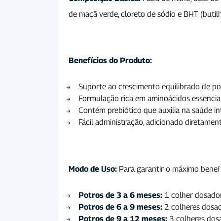
de maçã verde, cloreto de sódio e BHT (butilh
Benefícios do Produto:
Suporte ao crescimento equilibrado de po
Formulação rica em aminoácidos essenciai
Contém prebiótico que auxilia na saúde int
Fácil administração, adicionado diretament
Modo de Uso:
Para garantir o máximo benefí
Potros de 3 a 6 meses:
1 colher dosado
Potros de 6 a 9 meses:
2 colheres dosa
Potros de 9 a 12 meses:
3 colheres dos