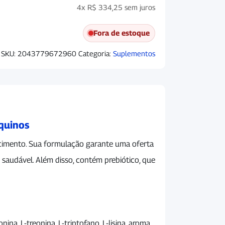
4x
R$
334,25
sem juros
Fora de estoque
SKU:
2043779672960
Categoria:
Suplementos
Equinos
cimento. Sua formulação garante uma oferta
saudável. Além disso, contém prebiótico, que
ina, L-treonina, L-triptofano, L-lisina, aroma