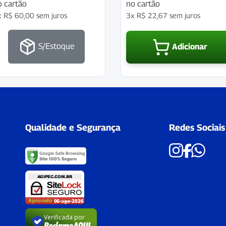
o cartão
no cartão
x
R$
60,00
sem juros
3x
R$
22,67
sem juros
S/Estoque
Adicionar
Qualidade e Segurança
Redes Sociais
Verificada por