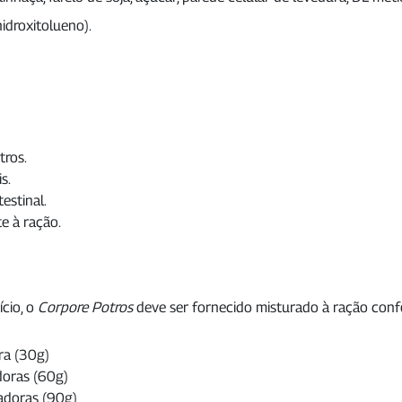
idroxitolueno).
tros.
s.
estinal.
e à ração.
cio, o
Corpore Potros
deve ser fornecido misturado à ração conf
ra (30g)
doras (60g)
adoras (90g)