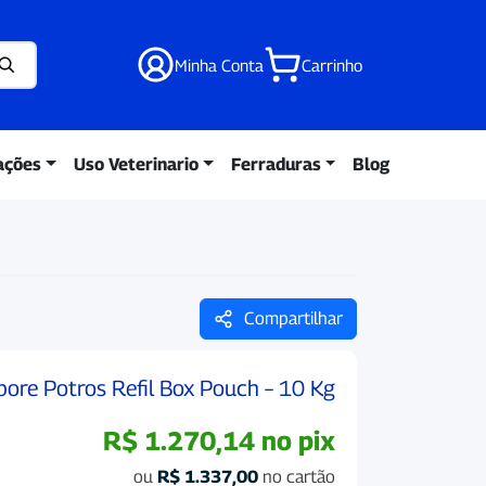
Minha Conta
Carrinho
ações
Uso Veterinario
Ferraduras
Blog
Compartilhar
pore Potros Refil Box Pouch – 10 Kg
R$
1.270,14
no pix
ou
R$
1.337,00
no cartão