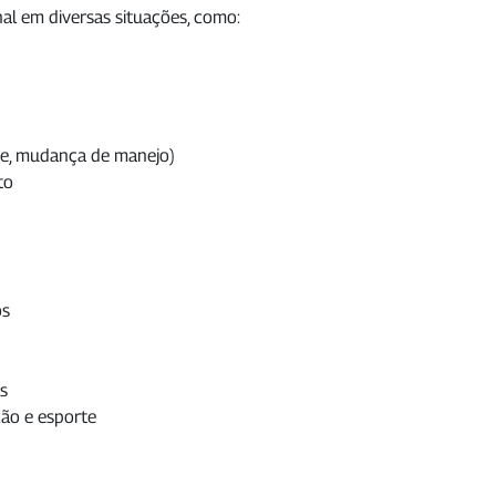
al em diversas situações, como:
me, mudança de manejo)
to
os
s
ção e esporte