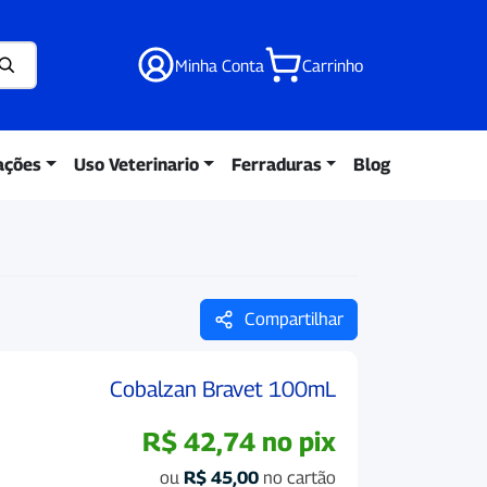
Minha Conta
Carrinho
ações
Uso Veterinario
Ferraduras
Blog
Compartilhar
Cobalzan Bravet 100mL
R$
42,74
no pix
ou
R$
45,00
no cartão