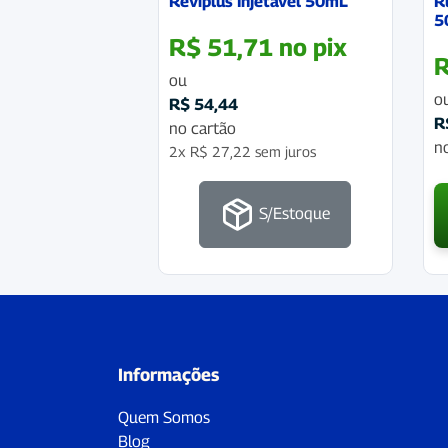
Reviplus Injetavel 50mL
R
5
R$
51,71
no pix
ou
o
R$
54,44
R
no cartão
n
2x
R$
27,22
sem juros
S/Estoque
Informações
Quem Somos
Blog