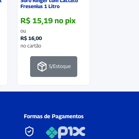
t
Soro Ringer com Lactato
Fresenius 1 Litro
R$
15,19
no pix
ou
R$
16,00
no cartão
S/Estoque
Formas de Pagamentos