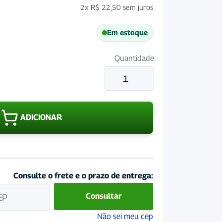
2x
R$
22,50
sem juros
Em estoque
Quantidade
Cobalzan
Bravet
100mL
quantidade
ADICIONAR
Consulte o frete e o prazo de entrega:
Consultar
Não sei meu cep