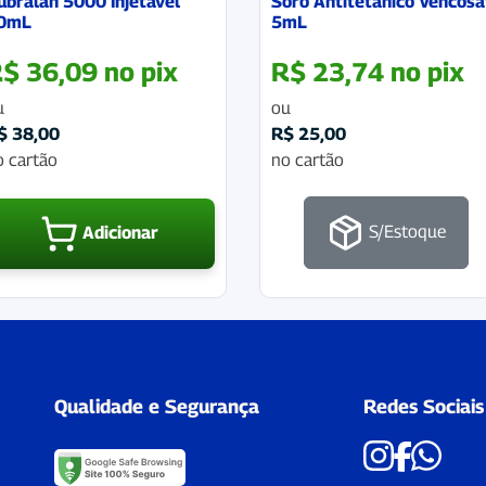
ubralan 5000 Injetavel
Soro Antitetanico Vencosa
0mL
5mL
R$
36,09
no pix
R$
23,74
no pix
u
ou
$
38,00
R$
25,00
o cartão
no cartão
S/Estoque
Adicionar
Qualidade e Segurança
Redes Sociais