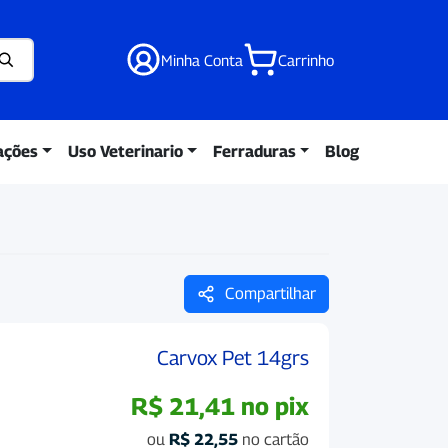
Minha Conta
Carrinho
ações
Uso Veterinario
Ferraduras
Blog
Compartilhar
Carvox Pet 14grs
R$
21,41
no pix
ou
R$
22,55
no cartão