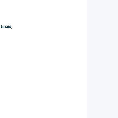
tinais
;