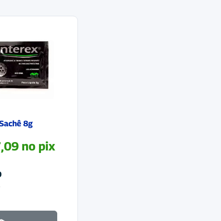
 Sachê 8g
,09
no pix
0
o