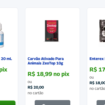
l 20 mL
Carvão Ativado Para
Enterex
Animais ZeoTop 10g
pix
R$
17
R$
18,99
no pix
ou
ou
R$
18,0
R$
20,00
no cartã
no cartão