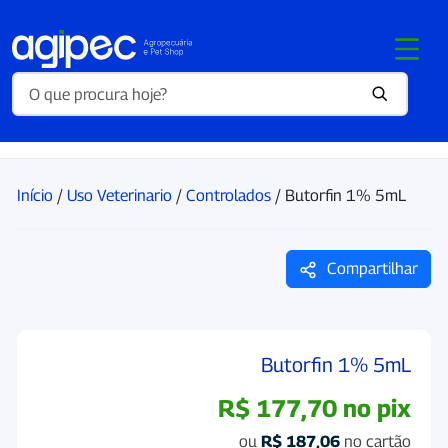
Início
/
Uso Veterinario
/
Controlados
/ Butorfin 1% 5mL
Compartilhar
Butorfin 1% 5mL
R$
177,70
no pix
ou
R$
187,06
no cartão