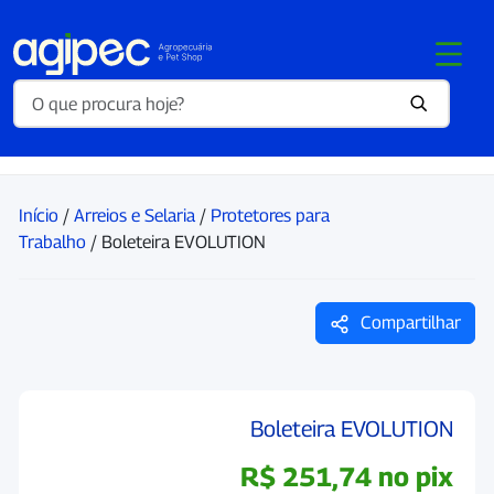
Início
/
Arreios e Selaria
/
Protetores para
Trabalho
/ Boleteira EVOLUTION
Compartilhar
Boleteira EVOLUTION
R$
251,74
no pix