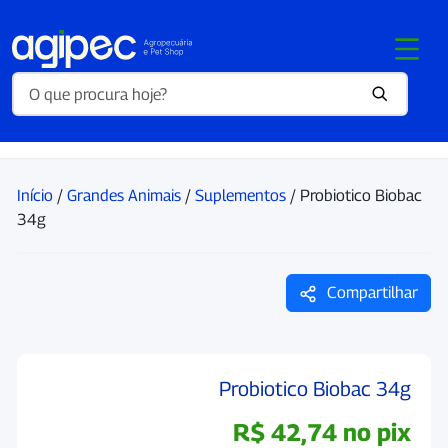
Início
/
Grandes Animais
/
Suplementos
/ Probiotico Biobac
34g
Compartilhar
Probiotico Biobac 34g
R$
42,74
no pix