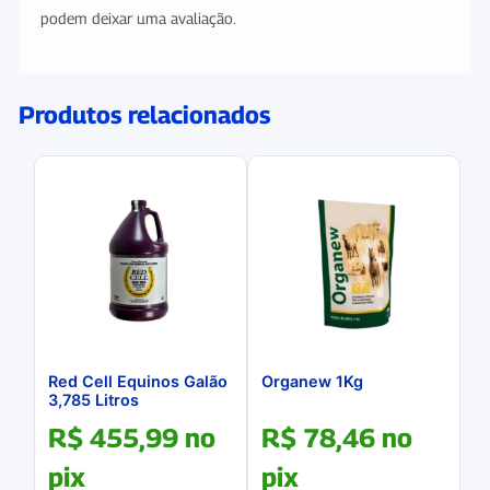
podem deixar uma avaliação.
Produtos relacionados
Red Cell Equinos Galão
Organew 1Kg
3,785 Litros
R$
455,99
no
R$
78,46
no
pix
pix