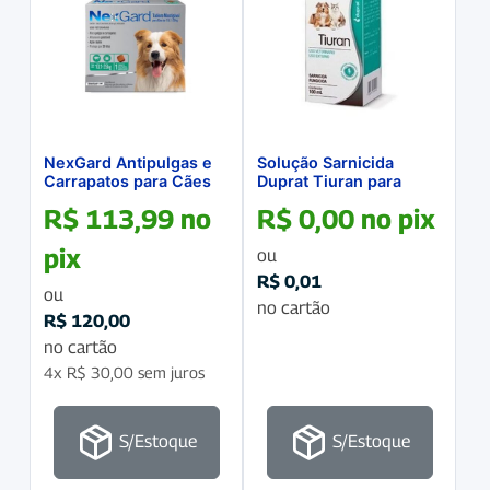
NexGard Antipulgas e
Solução Sarnicida
Carrapatos para Cães
Duprat Tiuran para
de 10,1 a 25Kg caixa
Cães e Gatos 100mL
R$
113,99
no
R$
0,00
no pix
com 1 comprimido
pix
ou
R$
0,01
ou
no cartão
R$
120,00
no cartão
4x
R$
30,00
sem juros
S/Estoque
S/Estoque