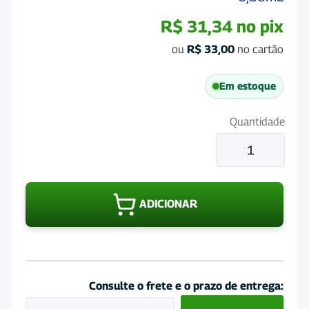
R$
31,34
no pix
ou
R$
33,00
no cartão
Em estoque
Quantidade
Antipulgas
para
gatos
Defend
ADICIONAR
Pro
1
Pipeta
0,50mL
quantidade
Consulte o frete e o prazo de entrega: