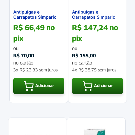
Antipulgas e
Antipulgas e
Carrapatos Simparic
Carrapatos Simparic
5Mg para cães 1,3 a 2,5
120Mg para Cães de
R$
66,49
no
R$
147,24
no
kg caixa com 1
40kg a 60kg, caixa com
comprimido
1 Comprimido
pix
pix
ou
ou
R$
70,00
R$
155,00
no cartão
no cartão
3x
R$
23,33
sem juros
4x
R$
38,75
sem juros
Adicionar
Adicionar