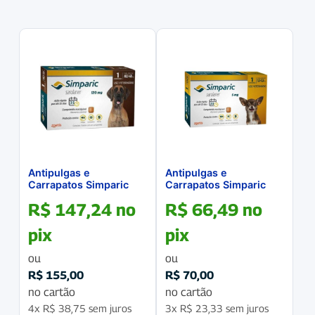
Antipulgas e
Antipulgas e
Carrapatos Simparic
Carrapatos Simparic
120Mg para Cães de
5Mg para cães 1,3 a 2,5
R$
147,24
no
R$
66,49
no
40kg a 60kg, caixa com
kg caixa com 1
1 Comprimido
comprimido
pix
pix
ou
ou
R$
155,00
R$
70,00
no cartão
no cartão
4x
R$
38,75
sem juros
3x
R$
23,33
sem juros