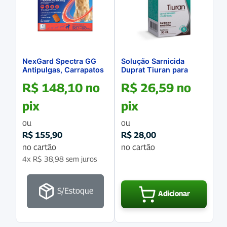
NexGard Spectra GG
Solução Sarnicida
Antipulgas, Carrapatos
Duprat Tiuran para
e Vermífugo para Cães
Cães e Gatos 30mL
R$
148,10
no
R$
26,59
no
30,1Kg a 60Kg Caixa
com 1 Comprimido
pix
pix
ou
ou
R$
155,90
R$
28,00
no cartão
no cartão
4x
R$
38,98
sem juros
S/Estoque
Adicionar