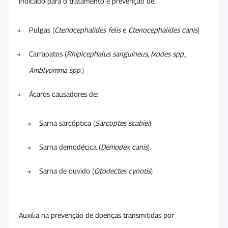
Indicado para o tratamento e prevenção de:
Pulgas (
Ctenocephalides felis
e
Ctenocephalides canis
)
Carrapatos (
Rhipicephalus sanguineus
,
Ixodes spp.
,
Amblyomma spp.
)
Ácaros causadores de:
Sarna sarcóptica (
Sarcoptes scabiei
)
Sarna demodécica (
Demodex canis
)
Sarna de ouvido (
Otodectes cynotis
)
Auxilia na prevenção de doenças transmitidas por