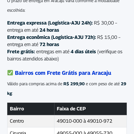
O prazo de entrega em Aracaju varia conforme a modalidade
escolhida:
Entrega expressa (Logística-AJU 24h):
R$ 30,00 –
entrega em até
24 horas
Entrega econômica (Logística-AJU 72h):
R$ 15,00 –
entrega em até
72 horas
Frete grátis:
entregas em até
4 dias úteis
(verifique os
bairros atendidos abaixo)
Bairros com Frete Grátis para Aracaju
Válido para compras acima de
R$ 299,90
e com peso de até
29
kg
:
Bairro
Faixa de CEP
Centro
49010-000 à 49010-972
Cirurgia
49055-000 à 49055-730