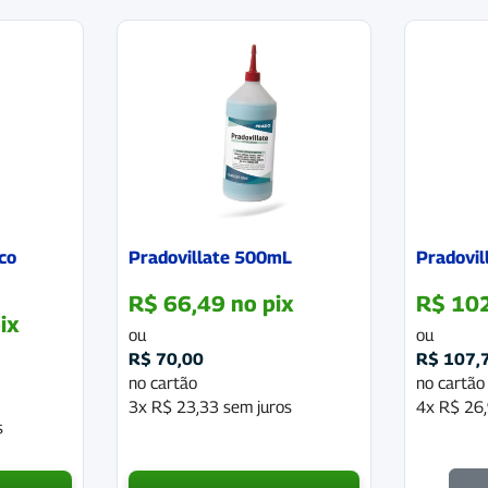
co
Pradovillate 500mL
Pradovil
R$
66,49
no pix
R$
102
ix
ou
ou
R$
70,00
R$
107,
no cartão
no cartão
3x
R$
23,33
sem juros
4x
R$
26,
s