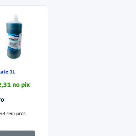
late 1L
,31
no pix
70
93
sem juros