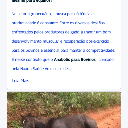
mesmo para equinos?
No setor agropecuário, a busca por eficiência e
produtividade é constante. Entre os diversos desafios
enfrentados pelos produtores de gado, garantir um bom
desenvolvimento muscular e recuperação pós-exercício
para os bovinos é essencial para manter a competitividade.
É nesse contexto que o
Anabolic para Bovinos
, fabricado
pela Noxon Saúde Animal, se des...
Leia Mais